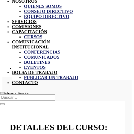
NOSOTROS
QUIÉNES SOMOS
CONSEJO DIRECTIVO
EQUIPO DIRECTIVO
SERVICIOS
COMISIONES
CAPACITACIÓN
CURSOS
TALLER DE LIDERAZGO DE
COMUNICACIÓN
INSTITUCIONAL
SERVICIO
CONFERENCIAS
COMUNICADOS
BOLETINES
COPARMEX Mexicali
EVENTOS
$
BOLSA DE TRABAJO
Taller de Liderazgo de Servicio
PUBLICAR UN TRABAJO
CONTACTO
Volver a listado
DETALLES DEL CURSO: