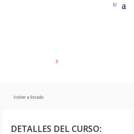
MINDFULNESS Y
GESTIÓN EMOCIONAL
COPARMEX Mexicali
$
Mindfulness y Gestión Emocional
Volver a listado
DETALLES DEL CURSO: