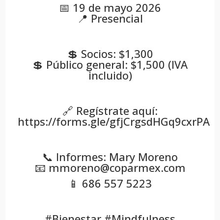
📅 19 de mayo 2026
📍 Presencial
💲 Socios: $1,300
💲 Público general: $1,500 (IVA
incluido)
🔗 Regístrate aquí:
https://forms.gle/gfjCrgsdHGq9cxrPA
📞 Informes: Mary Moreno
📧 mmoreno@coparmex.com
📱 686 557 5223
#Bienestar #Mindfulness