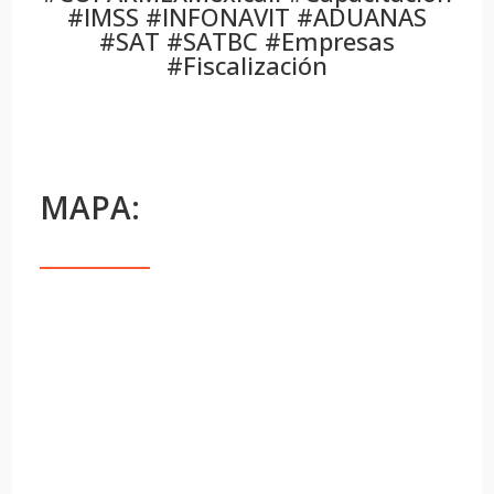
#IMSS #INFONAVIT #ADUANAS
#SAT #SATBC #Empresas
#Fiscalización
MAPA: