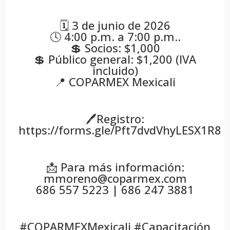
🗓️ 3 de junio de 2026
🕓 4:00 p.m. a 7:00 p.m..
💲 Socios: $1,000
💲 Público general: $1,200 (IVA
incluido)
📍 COPARMEX Mexicali
🖊️Registro:
https://forms.gle/Pft7dvdVhyLESX1R8
📩 Para más información:
mmoreno@coparmex.com
686 557 5223 | 686 247 3881
#COPARMEXMexicali #Capacitación